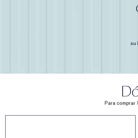
su 
Dó
Para comprar 