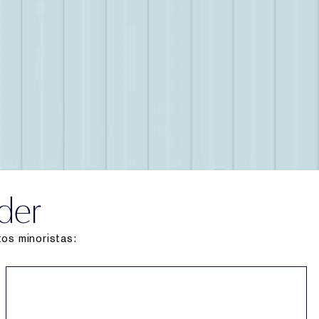
der
os minoristas: