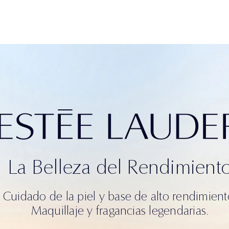
Lo Más Nuevo
Lo Más Nuevo
Lo Más Nuevo
Acerca de Re-
Los Más Vendidos
Los Más Vendidos
Los Más Vendidos
Nutriv
La Belleza del Rendimient
Cuidado de la piel y base de alto rendimient
Maquillaje y fragancias legendarias.